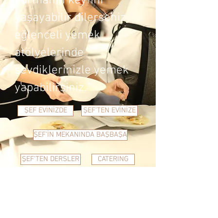
kurmanın keyfini
yaşayabilir dilerseniz
eğlenceli yemek
atölyelerinde
sevdiklerinizle yemek
yapabilirsiniz.
ŞEF EVİNİZDE
ŞEF'TEN EVİNİZE
ŞEF'İN MEKANINDA BAŞBAŞA
ŞEF'TEN DERSLER
CATERING
İletişime Geç.