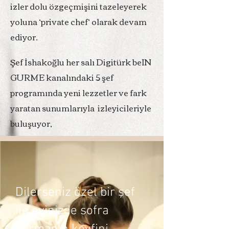
izler dolu özgeçmişini tazeleyerek
yoluna ‘private chef’ olarak devam
ediyor.
Şef İshakoğlu her salı Digitürk beIN
GURME kanalındaki 5 şef
programında yeni lezzetler ve fark
yaratan sunumlarıyla izleyicileriyle
buluşuyor,
Dilerseniz özel bir şef
ile evinizde sofra