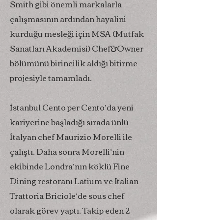
Smith gibi önemli markalarla
çalışmasının ardından hayalini
kurduğu mesleği için MSA (Mutfak
Sanatları Akademisi) Chef&Owner
bölümünü birincilik aldığı bitirme
projesiyle tamamladı.
İstanbul Cento per Cento’da yeni
kariyerine başladığı sırada ünlü
İtalyan chef Maurizio Morelli ile
çalıştı. Daha sonra Morelli’nin
ekibinde Londra’nın köklü Fine
Dining restoranı Latium ve Italian
Trattoria Briciole’de sous chef
olarak görev yaptı. Takip eden 2