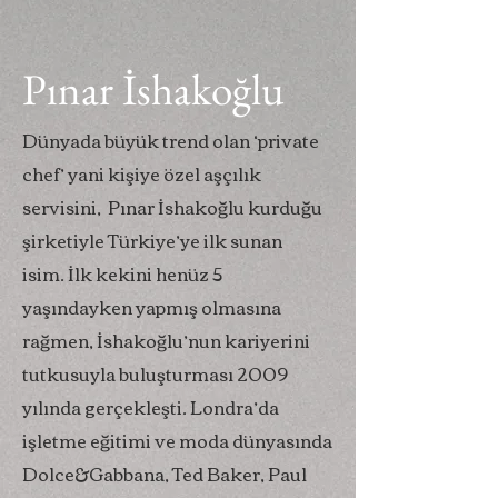
Pınar İshakoğlu
Dünyada büyük trend olan ‘private
chef’ yani kişiye özel aşçılık
servisini, Pınar İshakoğlu kurduğu
şirketiyle Türkiye’ye ilk sunan
isim. İlk kekini henüz 5
yaşındayken yapmış olmasına
rağmen, İshakoğlu’nun kariyerini
tutkusuyla buluşturması 2009
yılında gerçekleşti. Londra’da
işletme eğitimi ve moda dünyasında
Dolce&Gabbana, Ted Baker, Paul